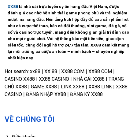
XX88
là nhà cái trực tuyến uy tín hàng đầu Việt Nam, được
đánh giá cao nhờ hệ sinh thái game phong phú và trải nghiệm
mượt mà hàng đầu. Nền tảng tích hợp đầy đủ các sản phẩm hot
như cá cược thể thao, bắn cá đổi thưởng, slot game, đá gà, xổ
số và casino trực tuyến, mang đến không gian giải trí đỉnh cao
cho mọi người chơi. Với hệ thống bảo mật tiên tiến, giao dịch
siêu tốc, cùng đội ngũ hỗ trợ 24/7 tận tâm, XX88 cam kết mang
lại môi trường cá cược an toàn – minh bạch – chuyên nghiệp
nhất hiện nay.
Hot search: xx88 | XX 88 | XX88.COM | XX88 COM |
CASINO XX88 | XX88 CASINO | NHÀ CÁI XX88 | TRANG
CHỦ XX88 | GAME XX88 | LINK XX88 | XX88 LINK | XX88
CASINO | ĐĂNG NHẬP XX88 | ĐĂNG KÝ XX88
VỀ CHÚNG TÔI
Điều khoản