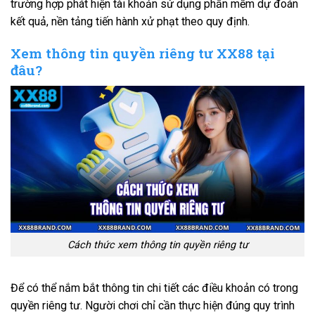
trường hợp phát hiện tài khoản sử dụng phần mềm dự đoán
kết quả, nền tảng tiến hành xử phạt theo quy định.
Xem thông tin quyền riêng tư XX88 tại
đâu?
Cách thức xem thông tin quyền riêng tư
Để có thể nắm bắt thông tin chi tiết các điều khoản có trong
quyền riêng tư. Người chơi chỉ cần thực hiện đúng quy trình