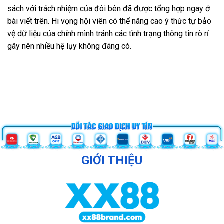
sách với trách nhiệm của đôi bên đã được tổng hợp ngay ở
bài viết trên. Hi vọng hội viên có thể nâng cao ý thức tự bảo
vệ dữ liệu của chính mình tránh các tình trạng thông tin rò rỉ
gây nên nhiều hệ lụy không đáng có.
GIỚI THIỆU