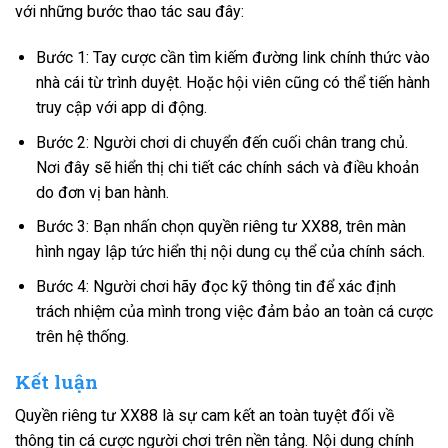
với những bước thao tác sau đây:
Bước 1: Tay cược cần tìm kiếm đường link chính thức vào
nhà cái từ trình duyệt. Hoặc hội viên cũng có thể tiến hành
truy cập với app di động.
Bước 2: Người chơi di chuyển đến cuối chân trang chủ.
Nơi đây sẽ hiển thị chi tiết các chính sách và điều khoản
do đơn vị ban hành.
Bước 3: Bạn nhấn chọn quyền riêng tư XX88, trên màn
hình ngay lập tức hiển thị nội dung cụ thể của chính sách.
Bước 4: Người chơi hãy đọc kỹ thông tin để xác định
trách nhiệm của mình trong việc đảm bảo an toàn cá cược
trên hệ thống.
Kết luận
Quyền riêng tư XX88 là sự cam kết an toàn tuyệt đối về
thông tin cá cược người chơi trên nền tảng. Nội dung chính