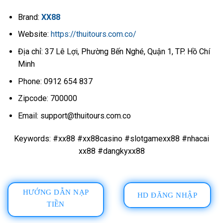
Brand:
XX88
Website:
https://thuitours.com.co/
Địa chỉ: 37 Lê Lợi, Phường Bến Nghé, Quận 1, TP. Hồ Chí
Minh
Phone: 0912 654 837
Zipcode: 700000
Email:
support@thuitours.com.co
Keywords: #xx88 #xx88casino #slotgamexx88 #nhacai
xx88 #dangkyxx88
HƯỚNG DẪN NẠP
HD ĐĂNG NHẬP
TIỀN