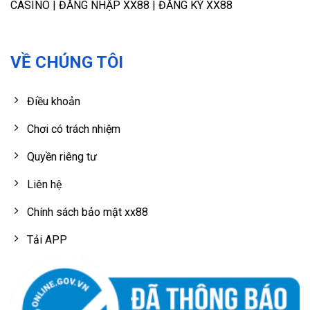
CASINO | ĐĂNG NHẬP XX88 | ĐĂNG KÝ XX88
VỀ CHÚNG TÔI
Điều khoản
Chơi có trách nhiệm
Quyền riêng tư
Liên hệ
Chính sách bảo mật xx88
Tải APP