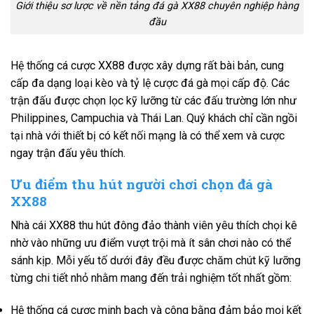
Giới thiệu sơ lược về nền tảng đá gà XX88 chuyên nghiệp hàng
đầu
Hệ thống cá cược XX88 được xây dựng rất bài bản, cung
cấp đa dạng loại kèo và tỷ lệ cược đá gà mọi cấp độ. Các
trận đấu được chọn lọc kỹ lưỡng từ các đấu trường lớn như
Philippines, Campuchia và Thái Lan. Quý khách chỉ cần ngồi
tại nhà với thiết bị có kết nối mạng là có thể xem và cược
ngay trận đấu yêu thích.
Ưu điểm thu hút người chơi chọn đá gà
XX88
Nhà cái XX88 thu hút đông đảo thành viên yêu thích chọi kê
nhờ vào những ưu điểm vượt trội mà ít sân chơi nào có thể
sánh kịp. Mỗi yếu tố dưới đây đều được chăm chút kỹ lưỡng
từng chi tiết nhỏ nhằm mang đến trải nghiệm tốt nhất gồm:
Hệ thống cá cược minh bạch và công bằng đảm bảo mọi kết