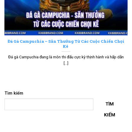
Đá Gà Campuchia – Săn Thưởng Từ Các Cuộc Chiến Chọi
Kê
Đá gà Campuchia đang là môn thi đấu cực kỳ thịnh hành và hấp dẫn
[...]
Tìm kiếm
TÌM
KIẾM