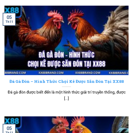
05
Th11
Đá Gà Đòn – Hình Thức Chọi Kê Được Săn Đón Tại XX88
Đá gà đòn được biết đến là một hình thức giải trí truyền thống, được
[...]
05
Th11