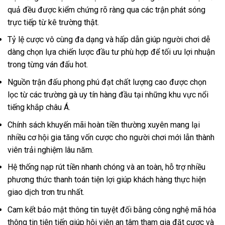
quả đều được kiểm chứng rõ ràng qua các trận phát sóng
trực tiếp từ kê trường thật.
Tỷ lệ cược vô cùng đa dạng và hấp dẫn giúp người chơi dễ
dàng chọn lựa chiến lược đầu tư phù hợp để tối ưu lợi nhuận
trong từng ván đấu hot.
Nguồn trận đấu phong phú đạt chất lượng cao được chọn
lọc từ các trường gà uy tín hàng đầu tại những khu vực nổi
tiếng khắp châu Á.
Chính sách khuyến mãi hoàn tiền thường xuyên mang lại
nhiều cơ hội gia tăng vốn cược cho người chơi mới lẫn thành
viên trải nghiệm lâu năm.
Hệ thống nạp rút tiền nhanh chóng và an toàn, hỗ trợ nhiều
phương thức thanh toán tiện lợi giúp khách hàng thực hiện
giao dịch trơn tru nhất.
Cam kết bảo mật thông tin tuyệt đối bằng công nghệ mã hóa
thông tin tiên tiến giúp hội viên an tâm tham gia đặt cược và