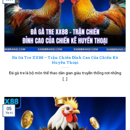
Đá Gà Tre XX88 – Trận Chiến Đỉnh Cao Của Chiến Kê
Huyền Thoại
Đá gà tre là bộ môn thể thao dân gian giàu truyền thống nơi những
[...]
05
Th11