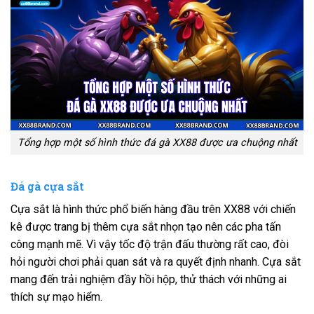
Tổng hợp một số hình thức đá gà XX88 được ưa chuộng nhất
Đá gà cựa sắt
Cựa sắt là hình thức phổ biến hàng đầu trên XX88 với chiến
kê được trang bị thêm cựa sắt nhọn tạo nên các pha tấn
công mạnh mẽ. Vì vậy tốc độ trận đấu thường rất cao, đòi
hỏi người chơi phải quan sát và ra quyết định nhanh. Cựa sắt
mang đến trải nghiệm đầy hồi hộp, thử thách với những ai
thích sự mạo hiểm.