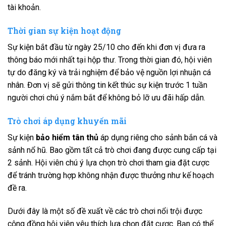
tài khoản.
Thời gian sự kiện hoạt động
Sự kiện bắt đầu từ ngày 25/10 cho đến khi đơn vị đưa ra
thông báo mới nhất tại hộp thư. Trong thời gian đó, hội viên
tự do đăng ký và trải nghiệm để bảo vệ nguồn lợi nhuận cá
nhân. Đơn vị sẽ gửi thông tin kết thúc sự kiện trước 1 tuần
người chơi chú ý nắm bắt để không bỏ lỡ ưu đãi hấp dẫn.
Trò chơi áp dụng khuyến mãi
Sự kiện
bảo hiểm tân thủ
áp dụng riêng cho sảnh bắn cá và
sảnh nổ hũ. Bao gồm tất cả trò chơi đang được cung cấp tại
2 sảnh. Hội viên chú ý lựa chọn trò chơi tham gia đặt cược
để tránh trường hợp không nhận được thưởng như kế hoạch
đề ra.
Dưới đây là một số đề xuất về các trò chơi nổi trội được
cộng đồng hội viên yêu thích lựa chọn đặt cược. Bạn có thể