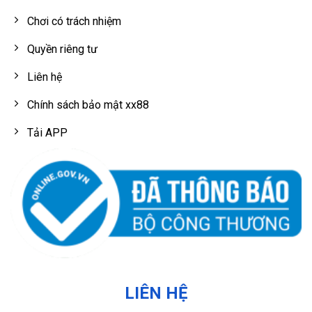
Chơi có trách nhiệm
Quyền riêng tư
Liên hệ
Chính sách bảo mật xx88
Tải APP
LIÊN HỆ