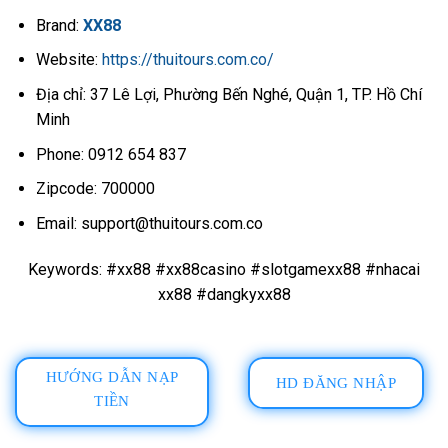
Brand:
XX88
Website:
https://thuitours.com.co/
Địa chỉ: 37 Lê Lợi, Phường Bến Nghé, Quận 1, TP. Hồ Chí
Minh
Phone: 0912 654 837
Zipcode: 700000
Email:
support@thuitours.com.co
Keywords: #xx88 #xx88casino #slotgamexx88 #nhacai
xx88 #dangkyxx88
HƯỚNG DẪN NẠP
HD ĐĂNG NHẬP
TIỀN