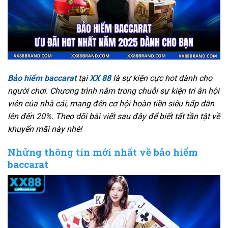
Bảo hiểm baccarat
tại
XX 88
là sự kiện cực hot dành cho
người chơi. Chương trình nằm trong chuỗi sự kiện tri ân hội
viên của nhà cái, mang đến cơ hội hoàn tiền siêu hấp dẫn
lên đến 20%. Theo dõi bài viết sau đây để biết tất tần tật về
khuyến mãi này nhé!
Những thông tin mới nhất về bảo hiểm
baccarat