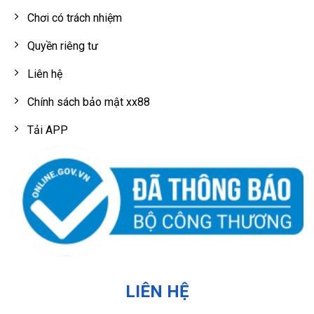
Chơi có trách nhiệm
Quyền riêng tư
Liên hệ
Chính sách bảo mật xx88
Tải APP
LIÊN HỆ