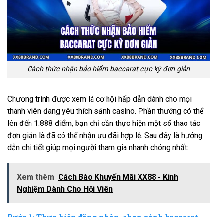
Cách thức nhận bảo hiểm baccarat cực kỳ đơn giản
Chương trình được xem là cơ hội hấp dẫn dành cho mọi
thành viên đang yêu thích sảnh casino. Phần thưởng có thể
lên đến 1.888 điểm, bạn chỉ cần thực hiện một số thao tác
đơn giản là đã có thể nhận ưu đãi hợp lệ. Sau đây là hướng
dẫn chi tiết giúp mọi người tham gia nhanh chóng nhất:
Xem thêm
Cách Bào Khuyến Mãi XX88 - Kinh
Nghiệm Dành Cho Hội Viên
Bước 1: Thực hiện đăng nhập, chọn sảnh baccarat