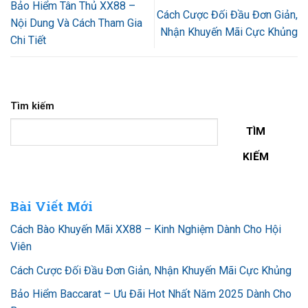
Bảo Hiểm Tân Thủ XX88 –
Cách Cược Đối Đầu Đơn Giản,
Nội Dung Và Cách Tham Gia
Nhận Khuyến Mãi Cực Khủng
Chi Tiết
Tìm kiếm
TÌM
KIẾM
Bài Viết Mới
Cách Bào Khuyến Mãi XX88 – Kinh Nghiệm Dành Cho Hội
Viên
Cách Cược Đối Đầu Đơn Giản, Nhận Khuyến Mãi Cực Khủng
Bảo Hiểm Baccarat – Ưu Đãi Hot Nhất Năm 2025 Dành Cho