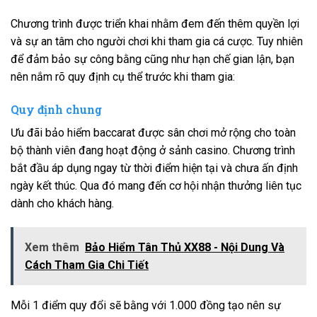
Chương trình được triển khai nhằm đem đến thêm quyền lợi
và sự an tâm cho người chơi khi tham gia cá cược. Tuy nhiên
để đảm bảo sự công bằng cũng như hạn chế gian lận, bạn
nên nắm rõ quy định cụ thể trước khi tham gia:
Quy định chung
Ưu đãi bảo hiểm baccarat được sân chơi mở rộng cho toàn
bộ thành viên đang hoạt động ở sảnh casino. Chương trình
bắt đầu áp dụng ngay từ thời điểm hiện tại và chưa ấn định
ngày kết thúc. Qua đó mang đến cơ hội nhận thưởng liên tục
dành cho khách hàng.
Xem thêm
Bảo Hiểm Tân Thủ XX88 - Nội Dung Và
Cách Tham Gia Chi Tiết
Mỗi 1 điểm quy đổi sẽ bằng với 1.000 đồng tạo nên sự