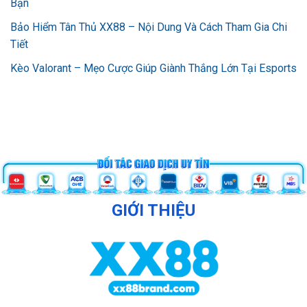
Bạn
Bảo Hiểm Tân Thủ XX88 – Nội Dung Và Cách Tham Gia Chi
Tiết
Kèo Valorant – Mẹo Cược Giúp Giành Thắng Lớn Tại Esports
GIỚI THIỆU