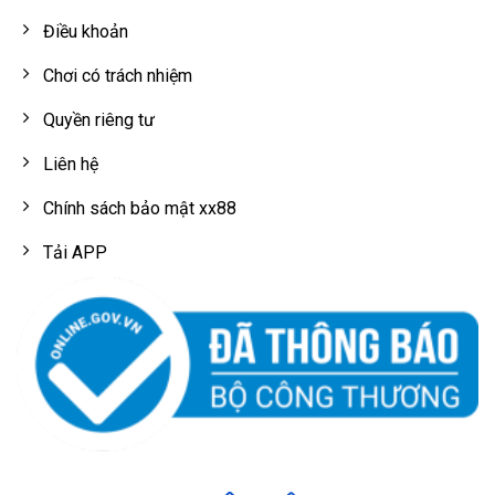
Điều khoản
Chơi có trách nhiệm
Quyền riêng tư
Liên hệ
Chính sách bảo mật xx88
Tải APP