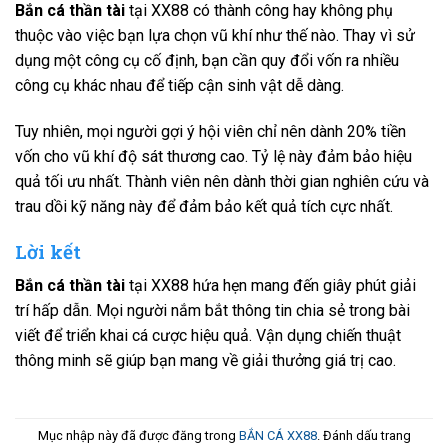
Bắn cá thần tài
tại XX88 có thành công hay không phụ
thuộc vào việc bạn lựa chọn vũ khí như thế nào. Thay vì sử
dụng một công cụ cố định, bạn cần quy đổi vốn ra nhiều
công cụ khác nhau để tiếp cận sinh vật dễ dàng.
Tuy nhiên, mọi người gợi ý hội viên chỉ nên dành 20% tiền
vốn cho vũ khí độ sát thương cao. Tỷ lệ này đảm bảo hiệu
quả tối ưu nhất. Thành viên nên dành thời gian nghiên cứu và
trau dồi kỹ năng này để đảm bảo kết quả tích cực nhất.
Lời kết
Bắn cá thần tài
tại XX88 hứa hẹn mang đến giây phút giải
trí hấp dẫn. Mọi người nắm bắt thông tin chia sẻ trong bài
viết để triển khai cá cược hiệu quả. Vận dụng chiến thuật
thông minh sẽ giúp bạn mang về giải thưởng giá trị cao.
Mục nhập này đã được đăng trong
BẮN CÁ XX88
. Đánh dấu trang