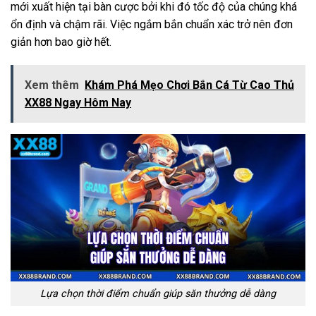
mới xuất hiện tại bàn cược bởi khi đó tốc độ của chúng khá
ổn định và chậm rãi. Việc ngắm bắn chuẩn xác trở nên đơn
giản hơn bao giờ hết.
Xem thêm
Khám Phá Mẹo Chơi Bắn Cá Từ Cao Thủ
XX88 Ngay Hôm Nay
Lựa chọn thời điểm chuẩn giúp săn thưởng dễ dàng