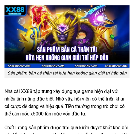
Sản phẩm bắn cá thần tài hứa hẹn không gian giải trí hấp dẫn
Nhà cái XX88 tập trung xây dựng tựa game hiện đại với
nhiều tính năng đặc biệt. Nhờ vậy, hội viên có thể triển khai
cá cược dễ dàng và hiệu quả. Tiền thưởng trong trò chơi có
thể cán mốc x5000 lần mức vốn đầu tư.
Chất lượng sản phẩm được trải qua kiểm duyệt khắt khe bởi