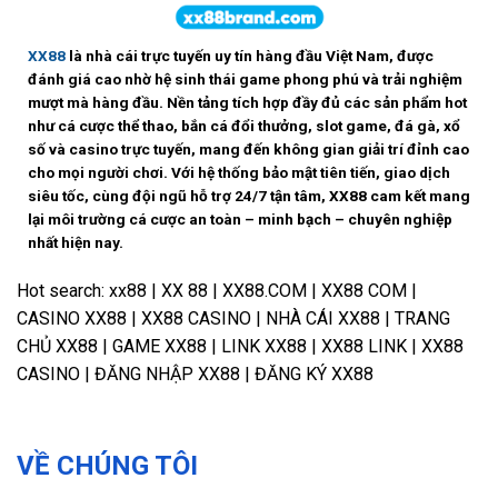
XX88
là nhà cái trực tuyến uy tín hàng đầu Việt Nam, được
đánh giá cao nhờ hệ sinh thái game phong phú và trải nghiệm
mượt mà hàng đầu. Nền tảng tích hợp đầy đủ các sản phẩm hot
như cá cược thể thao, bắn cá đổi thưởng, slot game, đá gà, xổ
số và casino trực tuyến, mang đến không gian giải trí đỉnh cao
cho mọi người chơi. Với hệ thống bảo mật tiên tiến, giao dịch
siêu tốc, cùng đội ngũ hỗ trợ 24/7 tận tâm, XX88 cam kết mang
lại môi trường cá cược an toàn – minh bạch – chuyên nghiệp
nhất hiện nay.
Hot search: xx88 | XX 88 | XX88.COM | XX88 COM |
CASINO XX88 | XX88 CASINO | NHÀ CÁI XX88 | TRANG
CHỦ XX88 | GAME XX88 | LINK XX88 | XX88 LINK | XX88
CASINO | ĐĂNG NHẬP XX88 | ĐĂNG KÝ XX88
VỀ CHÚNG TÔI