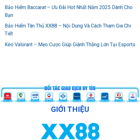
Bảo Hiểm Baccarat – Ưu Đãi Hot Nhất Năm 2025 Dành Cho
Bạn
Bảo Hiểm Tân Thủ XX88 – Nội Dung Và Cách Tham Gia Chi
Tiết
Kèo Valorant – Mẹo Cược Giúp Giành Thắng Lớn Tại Esports
GIỚI THIỆU