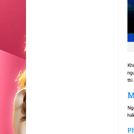
Khi
ngư
thì
M
Nga
hiể
P