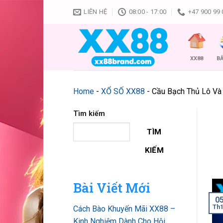
Chuyển
LIÊN HỆ
08:00 - 17:00
+47 900 99
đến
nội
dung
XX88
B
Home
-
XỔ SỐ XX88
-
Cầu Bạch Thủ Lô Và 
Tìm kiếm
TÌM
KIẾM
Bài Viết Mới
0
Th
Cách Bào Khuyến Mãi XX88 –
Kinh Nghiệm Dành Cho Hội