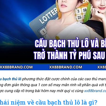
 bạch thủ lô
phương thức đặt cược chính của các cao thủ mang
g đơn giản thông qua 1 con số may mắn rinh về phần quà với tỷ l
ợc cung cấp rõ trong bài hôm nay mời quý vị cùng
xx88brand.c
hái niệm về cầu bạch thủ lô là gì?