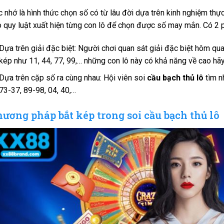
 nhớ là hình thức chọn số có từ lâu đời dựa trên kinh nghiệm thự
 quy luật xuất hiện từng con lô để chọn được số may mắn. Có 2
Dựa trên giải đặc biệt: Người chơi quan sát giải đặc biệt hôm qu
kép như 11, 44, 77, 99,… những con lô này có khả năng về cao hãy
Dựa trên cặp số ra cùng nhau: Hội viên soi
cầu bạch thủ lô
tìm n
73-37, 89-98, 04, 40,…
ương pháp bắt kép trong soi cầu bạch thủ lô