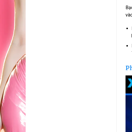
Bạc
vào
Ph