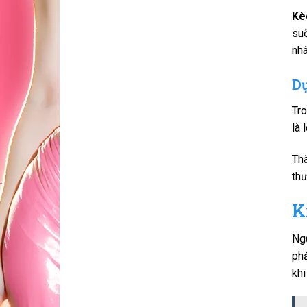
Kè
suố
nhâ
Dự
Tro
là 
Thà
thư
K
Ng
phả
khi