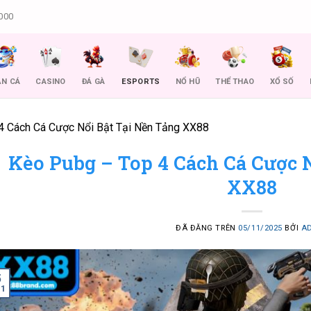
 000
ẮN CÁ
CASINO
ĐÁ GÀ
ESPORTS
NỔ HŨ
THỂ THAO
XỔ SỐ
4 Cách Cá Cược Nổi Bật Tại Nền Tảng XX88
Kèo Pubg – Top 4 Cách Cá Cược N
XX88
ĐÃ ĐĂNG TRÊN
05/11/2025
BỞI
A
5
11