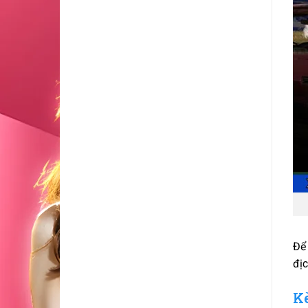
Để 
địc
Kè