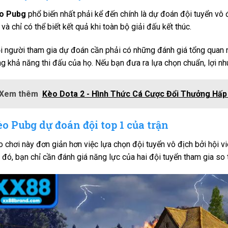
o Pubg
phổ biến nhất phải kể đến chính là dự đoán đội tuyển vô đ
 và chỉ có thể biết kết quả khi toàn bộ giải đấu kết thúc.
 người tham gia dự đoán cần phải có những đánh giá tổng quan n
g khả năng thi đấu của họ. Nếu bạn đưa ra lựa chọn chuẩn, lợi n
Xem thêm
Kèo Dota 2 - Hình Thức Cá Cược Đổi Thưởng Hấp
o Pubg dự đoán đội top 1 của trận
 chơi này đơn giản hơn việc lựa chọn đội tuyển vô địch bởi hội vi
 đó, bạn chỉ cần đánh giá năng lực của hai đội tuyển tham gia so t