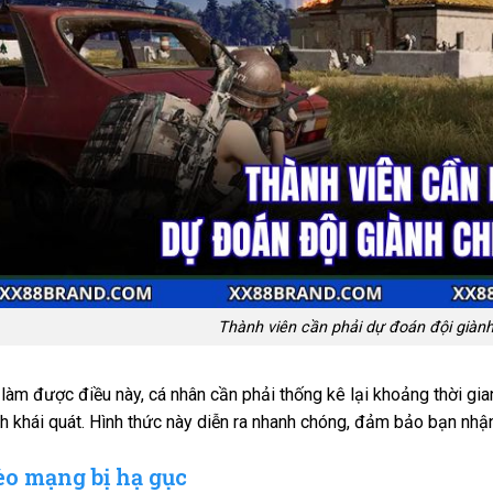
Thành viên cần phải dự đoán đội giành
làm được điều này, cá nhân cần phải thống kê lại khoảng thời gia
h khái quát. Hình thức này diễn ra nhanh chóng, đảm bảo bạn nhận
o mạng bị hạ gục