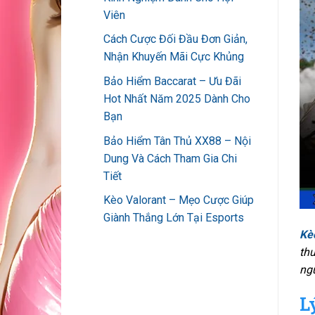
Viên
Cách Cược Đối Đầu Đơn Giản,
Nhận Khuyến Mãi Cực Khủng
Bảo Hiểm Baccarat – Ưu Đãi
Hot Nhất Năm 2025 Dành Cho
Bạn
Bảo Hiểm Tân Thủ XX88 – Nội
Dung Và Cách Tham Gia Chi
Tiết
Kèo Valorant – Mẹo Cược Giúp
Giành Thắng Lớn Tại Esports
Kè
thư
ngư
L