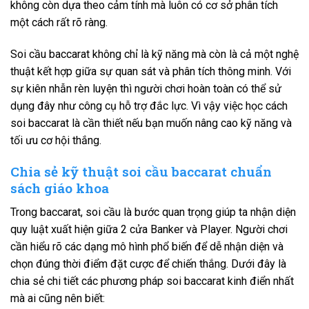
không còn dựa theo cảm tính mà luôn có cơ sở phân tích
một cách rất rõ ràng.
Soi cầu baccarat không chỉ là kỹ năng mà còn là cả một nghệ
thuật kết hợp giữa sự quan sát và phân tích thông minh. Với
sự kiên nhẫn rèn luyện thì người chơi hoàn toàn có thể sử
dụng đây như công cụ hỗ trợ đắc lực. Vì vậy việc học cách
soi baccarat là cần thiết nếu bạn muốn nâng cao kỹ năng và
tối ưu cơ hội thắng.
Chia sẻ kỹ thuật soi cầu baccarat chuẩn
sách giáo khoa
Trong baccarat, soi cầu là bước quan trọng giúp ta nhận diện
quy luật xuất hiện giữa 2 cửa Banker và Player. Người chơi
cần hiểu rõ các dạng mô hình phổ biến để dễ nhận diện và
chọn đúng thời điểm đặt cược để chiến thắng. Dưới đây là
chia sẻ chi tiết các phương pháp soi baccarat kinh điển nhất
mà ai cũng nên biết: