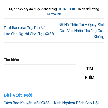
Mục nhập này đã được đăng trong
CASINO XX88
. Đánh dấu trang
permalink
.
Nổ Hũ Thần Tài – Quay Slot
Tool Baccarat Trợ Thủ Đắc
Cực Vui, Nhận Thưởng Cực
Lực Cho Người Chơi Tại XX88
Khủng
Tìm kiếm
TÌM
KIẾM
Bài Viết Mới
Cách Bào Khuyến Mãi XX88 – Kinh Nghiệm Dành Cho Hội