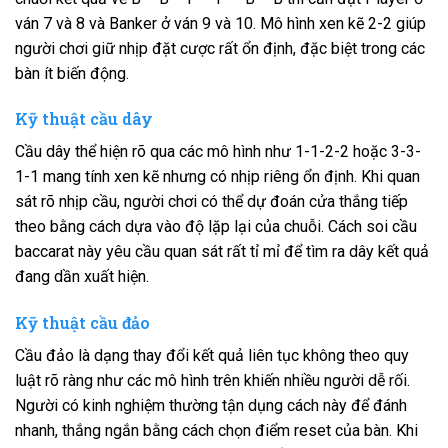
ván 7 và 8 và Banker ở ván 9 và 10. Mô hình xen kẽ 2-2 giúp
người chơi giữ nhịp đặt cược rất ổn định, đặc biệt trong các
bàn ít biến động.
Kỹ thuật cầu dây
Cầu dây thể hiện rõ qua các mô hình như 1-1-2-2 hoặc 3-3-
1-1 mang tính xen kẽ nhưng có nhịp riêng ổn định. Khi quan
sát rõ nhịp cầu, người chơi có thể dự đoán cửa thắng tiếp
theo bằng cách dựa vào độ lặp lại của chuỗi. Cách soi cầu
baccarat này yêu cầu quan sát rất tỉ mỉ để tìm ra dây kết quả
đang dần xuất hiện.
Kỹ thuật cầu đảo
Cầu đảo là dạng thay đổi kết quả liên tục không theo quy
luật rõ ràng như các mô hình trên khiến nhiều người dễ rối.
Người có kinh nghiệm thường tận dụng cách này để đánh
nhanh, thắng ngắn bằng cách chọn điểm reset của bàn. Khi