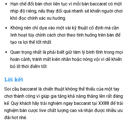
Hạn chế đổi bàn chơi liên tục vì mỗi bàn baccarat có một
nhịp độ riêng, nếu thay đổi quá nhanh sẽ khiến người chơi
khó đọc chính xác xu hướng.
Không nên chỉ dựa vào một vài kỹ thuật cố định mà cần
linh hoạt tùy chỉnh cách chơi theo tình huống trên bàn để
tạo ra lợi thế tốt nhất.
Quan trọng nhất là phải biết giữ tâm lý bình tĩnh trong mọi
hoàn cảnh, tránh mất kiên nhẫn hoặc nóng vội vì dễ khiến
bỏ lỡ thời điểm tốt.
Lời kết
Soi cầu baccarat là chiến thuật không thể thiếu của một tay
chơi thành công vì giúp gia tăng khả năng thắng lên rất đáng
kế. Quý khách hãy trải nghiệm ngay baccarat tại XX88 để trải
nghiệm bàn cược live chất lượng cao và nhận được nhiều ưu
đãi hot nhé.