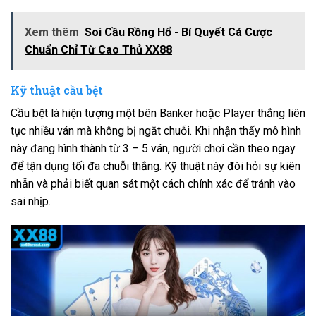
Xem thêm
Soi Cầu Rồng Hổ - Bí Quyết Cá Cược
Chuẩn Chỉ Từ Cao Thủ XX88
Kỹ thuật cầu bệt
Cầu bệt là hiện tượng một bên Banker hoặc Player thắng liên
tục nhiều ván mà không bị ngắt chuỗi. Khi nhận thấy mô hình
này đang hình thành từ 3 – 5 ván, người chơi cần theo ngay
để tận dụng tối đa chuỗi thắng. Kỹ thuật này đòi hỏi sự kiên
nhẫn và phải biết quan sát một cách chính xác để tránh vào
sai nhịp.