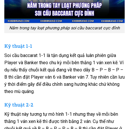
Nắm trong tay loạt phương pháp soi cầu baccarat cực đỉnh
Kỹ thuật 1-1
Soi cầu baccarat 1-1 là tận dụng kết quả luân phiên giữa
Player và Banker theo chu kỳ mỗi bên thắng 1 ván xen kẽ. Ví
dụ nếu thấy chuỗi kết quả đang về theo dãy B – P – B – P –
B thì cần đặt Player ván 6 và Banker ván 7. Tuy nhiên cần lưu
ý thời điểm gãy để điều chỉnh sang hướng khác chứ không
theo mù quáng.
Kỹ thuật 2-2
Kỹ thuật này tương tự mô hình 1-1 nhưng thay về mỗi bên
thắng 1 ván xen kẽ thì được tính bằng 2 ván. Cụ thể như
chuỗi kết quả về B – B – P – P – B – B thì cần đặt Player ở