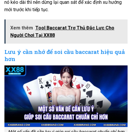
nó kéo dài thì nên dừng lại quan sát để xác định xu hướng
mới trước khi tiếp tục.
Xem thêm
Tool Baccarat Trợ Thủ Đắc Lực Cho
Người Chơi Tại XX88
Lưu ý cần nhớ để soi cầu baccarat hiệu quả
hơn
Một số vấn đề cần lưu ý giúp soi cầu baccarat chuẩn chỉ hơn