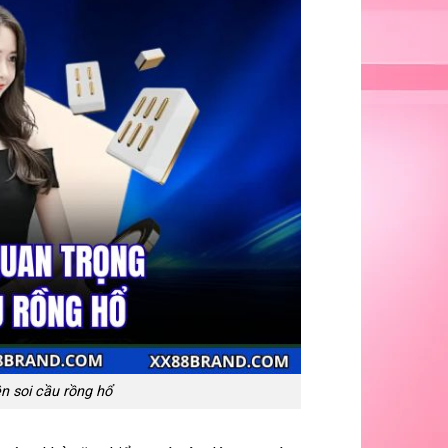
n soi cầu rồng hổ