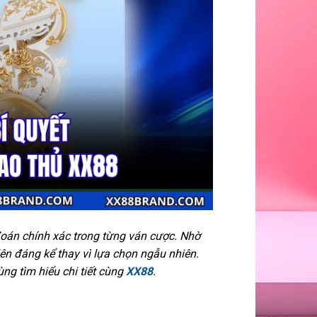
đoán chính xác trong từng ván cược. Nhờ
ên đáng kể thay vì lựa chọn ngẫu nhiên.
ng tìm hiểu chi tiết cùng
XX88
.