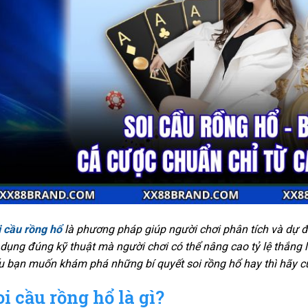
 cầu rồng hổ
là phương pháp giúp người chơi phân tích và dự 
dụng đúng kỹ thuật mà người chơi có thể nâng cao tỷ lệ thắng l
 bạn muốn khám phá những bí quyết soi rồng hổ hay thì hãy cù
oi cầu rồng hổ là gì?