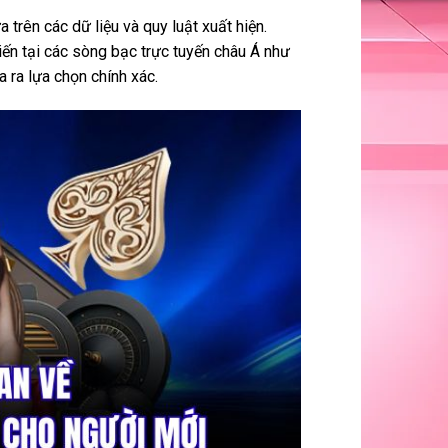
 trên các dữ liệu và quy luật xuất hiện.
ến tại các sòng bạc trực tuyến châu Á như
 ra lựa chọn chính xác.