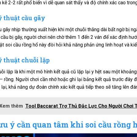
 kẽ 2-2 rất phổ biến vì dễ quan sát thấy và độ chính xác cao tron
 thuật cầu gãy
 gãy nhịp thường xuất hiện khi một chuỗi thắng dài bất ngờ bị ng
 cầu bị gãy, người chơi nên chờ thêm 1 đến 2 ván để xác định hướ
ật soi cầu rồng hổ này đòi hỏi khả năng phản ứng linh hoạt và kiểm
 thuật chuỗi lặp
ỗi lặp là khi một mô hình kết quả cũ lặp lại y hệt sau một khoảng 
– rồng. Người chơi cần nhớ hoặc ghi lại bảng kết quả trước đây để
 lại, khả năng dự đoán chính xác kết quả tiếp theo sẽ tăng lên đá
Xem thêm
Tool Baccarat Trợ Thủ Đắc Lực Cho Người Chơi 
ưu ý cần quan tâm khi soi cầu rồng 