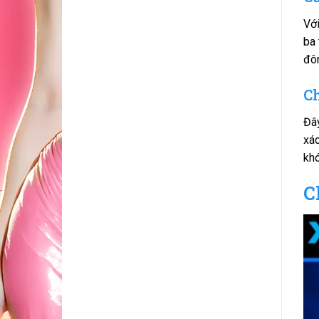
Với
ba 
đôn
Ch
Đây
xác
khó
C