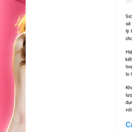
Sic
sẽ 
lý.
chơ
Hiệ
kết
liv
lo 
Khi
lượ
dụn
với
C