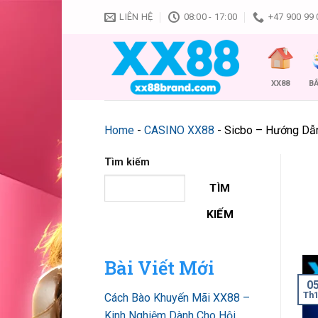
Chuyển
LIÊN HỆ
08:00 - 17:00
+47 900 99
đến
nội
dung
XX88
B
Home
-
CASINO XX88
-
Sicbo – Hướng Dẫ
Tìm kiếm
TÌM
KIẾM
Bài Viết Mới
0
Th
Cách Bào Khuyến Mãi XX88 –
Kinh Nghiệm Dành Cho Hội