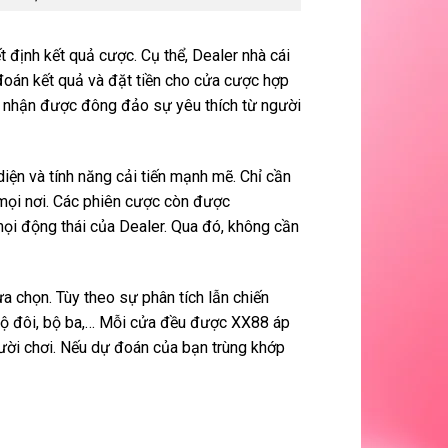
 định kết quả cược. Cụ thể, Dealer nhà cái
 đoán kết quả và đặt tiền cho cửa cược hợp
ày nhận được đông đảo sự yêu thích từ người
iện và tính năng cải tiến mạnh mẽ. Chỉ cần
c mọi nơi. Các phiên cược còn được
mọi động thái của Dealer. Qua đó, không cần
a chọn. Tùy theo sự phân tích lẫn chiến
 bộ đôi, bộ ba,… Mỗi cửa đều được XX88 áp
ười chơi. Nếu dự đoán của bạn trùng khớp