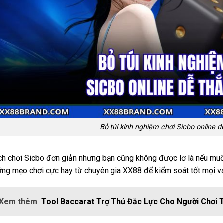
Bỏ túi kinh nghiệm chơi Sicbo online 
h chơi Sicbo đơn giản nhưng bạn cũng không được lơ là nếu muố
ng mẹo chơi cực hay từ chuyên gia XX88 để kiểm soát tốt mọi 
Xem thêm
Tool Baccarat Trợ Thủ Đắc Lực Cho Người Chơi 