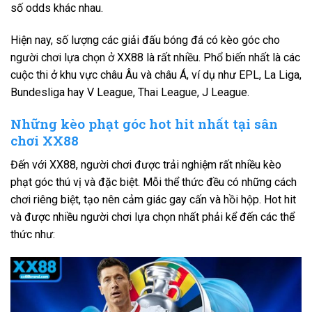
số odds khác nhau.
Hiện nay, số lượng các giải đấu bóng đá có kèo góc cho
người chơi lựa chọn ở XX88 là rất nhiều. Phổ biến nhất là các
cuộc thi ở khu vực châu Âu và châu Á, ví dụ như EPL, La Liga,
Bundesliga hay V League, Thai League, J League.
Những kèo phạt góc hot hit nhất tại sân
chơi XX88
Đến với XX88, người chơi được trải nghiệm rất nhiều kèo
phạt góc thú vị và đặc biệt. Mỗi thể thức đều có những cách
chơi riêng biệt, tạo nên cảm giác gay cấn và hồi hộp. Hot hit
và được nhiều người chơi lựa chọn nhất phải kể đến các thể
thức như: