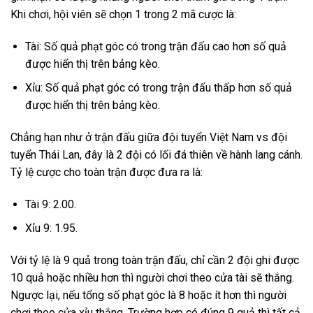
Khi chơi, hội viên sẽ chọn 1 trong 2 mã cược là:
Tài: Số quả phạt góc có trong trận đấu cao hơn số quả
được hiển thị trên bảng kèo.
Xỉu: Số quả phạt góc có trong trận đấu thấp hơn số quả
được hiển thị trên bảng kèo.
Chẳng hạn như ở trận đấu giữa đội tuyển Việt Nam vs đội
tuyển Thái Lan, đây là 2 đội có lối đá thiên về hành lang cánh.
Tỷ lệ cược cho toàn trận được đưa ra là:
Tài 9: 2.00.
Xỉu 9: 1.95.
Với tỷ lệ là 9 quả trong toàn trận đấu, chỉ cần 2 đội ghi được
10 quả hoặc nhiều hơn thì người chơi theo cửa tài sẽ thắng.
Ngược lại, nếu tổng số phạt góc là 8 hoặc ít hơn thì người
chơi theo cửa xỉu thắng. Trường hợp có đúng 9 quả thì tất cả