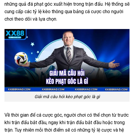
những quả đá phạt góc xuất hiện trong trận đấu. Hệ thống sẽ
cung cấp các tỷ lệ kèo thông qua bảng cá cược cho người
chơi theo dõi và lựa chọn.
Giải mã câu hỏi kèo phạt góc là gì
Về thời gian để cá cược góc, người chơi có thể chọn từ trước
khi trận đấu bắt đầu, ngay khi trận đấu bắt đầu hoặc trong
trận. Tuy nhiên mỗi thời điểm sẽ có những tỷ lệ cược và hệ