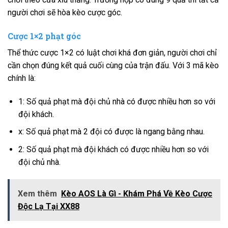
người chơi sẽ hòa kèo cược góc.
Cược 1×2 phạt góc
Thể thức cược 1×2 có luật chơi khá đơn giản, người chơi chỉ
cần chọn đúng kết quả cuối cùng của trận đấu. Với 3 mã kèo
chính là:
1: Số quả phạt mà đội chủ nhà có được nhiều hơn so với
đội khách.
x: Số quả phạt mà 2 đội có được là ngang bằng nhau.
2: Số quả phạt mà đội khách có được nhiều hơn so với
đội chủ nhà.
Xem thêm
Kèo AOS Là Gì - Khám Phá Về Kèo Cược
Độc Lạ Tại XX88