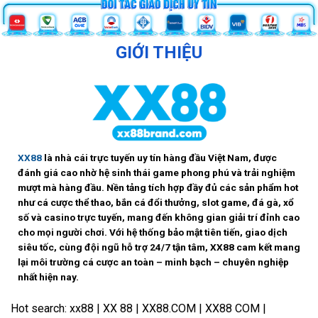
GIỚI THIỆU
XX88
là nhà cái trực tuyến uy tín hàng đầu Việt Nam, được
đánh giá cao nhờ hệ sinh thái game phong phú và trải nghiệm
mượt mà hàng đầu. Nền tảng tích hợp đầy đủ các sản phẩm hot
như cá cược thể thao, bắn cá đổi thưởng, slot game, đá gà, xổ
số và casino trực tuyến, mang đến không gian giải trí đỉnh cao
cho mọi người chơi. Với hệ thống bảo mật tiên tiến, giao dịch
siêu tốc, cùng đội ngũ hỗ trợ 24/7 tận tâm, XX88 cam kết mang
lại môi trường cá cược an toàn – minh bạch – chuyên nghiệp
nhất hiện nay.
Hot search: xx88 | XX 88 | XX88.COM | XX88 COM |