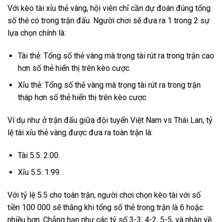
Với kèo tài xỉu thẻ vàng, hội viên chỉ cần dự đoán đúng tổng
số thẻ có trong trận đấu. Người chơi sẽ đưa ra 1 trong 2 sự
lựa chọn chính là:
Tài thẻ: Tổng số thẻ vàng mà trọng tài rút ra trong trận cao
hơn số thẻ hiển thị trên kèo cược.
Xỉu thẻ: Tổng số thẻ vàng mà trọng tài rút ra trong trận
tháp hơn số thẻ hiển thị trên kèo cược.
Ví dụ như ở trận đấu giữa đội tuyển Việt Nam vs Thái Lan, tỷ
lệ tài xỉu thẻ vàng được đưa ra toàn trận là:
Tài 5.5: 2.00.
Xỉu 5.5: 1.99.
Với tỷ lệ 5.5 cho toàn trận, người chơi chọn kèo tài với số
tiền 100 000 sẽ thắng khi tổng số thẻ trong trận là 6 hoặc
nhiều hơn. Chẳng hạn như các tỷ số 3-3, 4-2, 5-5, và nhận về