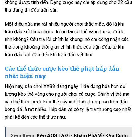
không được tính đến. Dạng cược này chỉ áp dụng cho 22 cầu
thủ đang thi đấu trên sân.
Một điều nữa mà rất nhiều người chơi thắc mắc, đó là khi
trận đấu kết thúc nhưng trọng tài rút thẻ vàng thì có được
tính không? Câu trả lời chính là không, nó chỉ công nhận các
thẻ trong khoảng thời gian chính thức của trận đấu, từ khi
trận đấu bắt đầu đến khi trận đấu kết thúc.
Các thể thức cược kèo thẻ phạt hấp dẫn
nhất hiện nay
Hiện nay, sân chơi XX88 đang ngày 1 đa dạng hóa hơn số
lượng kèo thẻ vàng cho người chơi cá cược. Chính vì thế mà
các thể thức cược kèo thẻ này xuất hiện trong các trận đấu
bóng đá là rất nhiều. Hấp dẫn và có tỷ lệ trả thưởng cao nhất
phải kể đến các thể thức như:
Xem thêm
Kèo AOS Là Gì - Khám Phá Về Kèo Cược