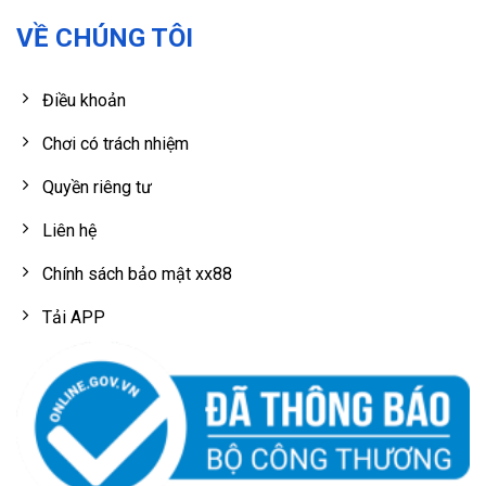
VỀ CHÚNG TÔI
Điều khoản
Chơi có trách nhiệm
Quyền riêng tư
Liên hệ
Chính sách bảo mật xx88
Tải APP