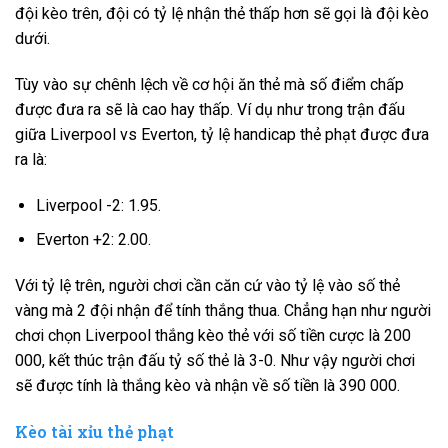
đội kèo trên, đội có tỷ lệ nhận thẻ thấp hơn sẽ gọi là đội kèo
dưới.
Tùy vào sự chênh lệch về cơ hội ăn thẻ mà số điểm chấp
được đưa ra sẽ là cao hay thấp. Ví dụ như trong trận đấu
giữa Liverpool vs Everton, tỷ lệ handicap thẻ phạt được đưa
ra là:
Liverpool -2: 1.95.
Everton +2: 2.00.
Với tỷ lệ trên, người chơi cần căn cứ vào tỷ lệ vào số thẻ
vàng mà 2 đội nhận để tính thắng thua. Chẳng hạn như người
chơi chọn Liverpool thắng kèo thẻ với số tiền cược là 200
000, kết thúc trận đấu tỷ số thẻ là 3-0. Như vậy người chơi
sẽ được tính là thắng kèo và nhận về số tiền là 390 000.
Kèo tài xỉu thẻ phạt