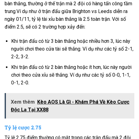
bàn thắng, thường ở thế trận mà 2 đội có hàng tấn công tầm
trung.Ví dụ như ở trận đấu giữa Brighton vs Leeds diễn ra
ngày 01/11, tỷ lệ tài xỉu bàn thắng là 2.5 toàn trận. Với số
điểm 2.5, sẽ có 2 trường hợp xảy đến:
Khi trận đấu có từ 3 bàn thắng hoặc nhiều hơn 3, lúc này
người chơi theo cửa tài sẽ thắng. Ví dụ như các tỷ số 2-1,
2-2, 3-2.
Khi trận đấu có từ 2 bàn thắng hoặc ít hơn, lúc này người
chơi theo cửa xỉu sẽ thắng. Ví dụ như các tỷ số 0-0, 1-1,
0-1, 2-0.
Xem thêm
Kèo AOS Là Gì - Khám Phá Về Kèo Cược
Độc Lạ Tại XX88
Tỷ lệ cược 2.75
Tỷ lệ 2.75 điểm thường có mặt trong các trận đấu mà 2 đội