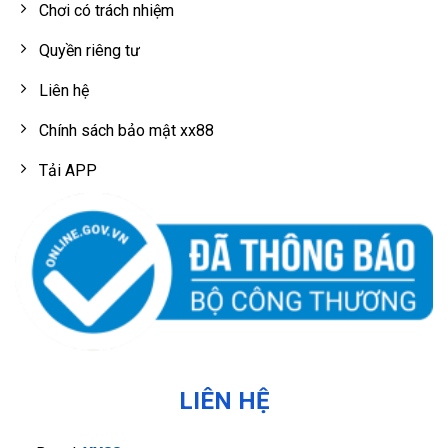
Chơi có trách nhiệm
Quyền riêng tư
Liên hệ
Chính sách bảo mật xx88
Tải APP
LIÊN HỆ