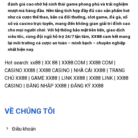
đánh giá cao nhờ hệ sinh thái game phong phú và trải nghiệm
mượt mà hàng đầu. Nền tảng tích hợp đầy đủ các sản phẩm hot
như cá cược thể thao, bắn cá đổi thưởng, slot game, đá gà, xổ
số và casino trực tuyến, mang đến không gian giải trí đỉnh cao
cho mọi người chơi. Với hệ thống bảo mật tiên tiến, giao dịch
siêu tốc, cùng đội ngũ hỗ trợ 24/7 tận tâm, XX88 cam kết mang
lại môi trường cá cược an toàn – minh bạch – chuyên nghiệp
nhất hiện nay.
Hot search: xx88 | XX 88 | XX88.COM | XX88 COM |
CASINO XX88 | XX88 CASINO | NHÀ CÁI XX88 | TRANG
CHỦ XX88 | GAME XX88 | LINK XX88 | XX88 LINK | XX88
CASINO | ĐĂNG NHẬP XX88 | ĐĂNG KÝ XX88
VỀ CHÚNG TÔI
Điều khoản