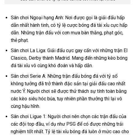
Sân chơi Ngoại hạng Anh: Nơi được gọi là giải đấu hấp
dẫn nhất hành tinh, có tỷ lệ cược bóng đá tài xỉu cực hấp
dẫn. Những trận đấu với cơn mưa bàn thắng, phạt góc,
thẻ phạt.
Sân chơi La Liga: Giải đấu cực gay cấn với những trận El
Clasico, Derby thành Madrid. Mang đến những kèo bóng
đá tài xỉu vô cùng khó đoán và hấp dẫn.
Sân chơi Serie A: Những trận đấu bóng đá với tỷ số
không tưởng đã trở thành đặc sản tại giải đấu cao nhất
nước Ý. Người chơi sẽ được thử thách sự tính toàn bằng
các kèo siêu hóc búa, tuy nhiên phần thưởng thì lại vô
cùng hậu hĩnh.
Sân chơi Ligue 1: Người chơi nên chọn các trận đấu của
các đội top đầu, ví dụ như PSG để có được những trải
nghiệm tốt nhất. Tỷ lệ tài xỉu bóng đá luôn ở mức cao cho