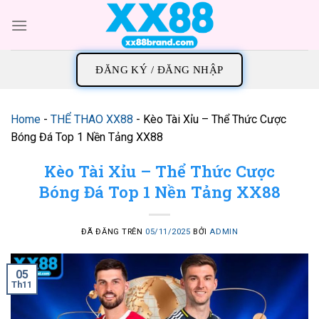
Chuyển
đến
nội
dung
ĐĂNG KÝ / ĐĂNG NHẬP
Home
-
THỂ THAO XX88
-
Kèo Tài Xỉu – Thể Thức Cược
Bóng Đá Top 1 Nền Tảng XX88
Kèo Tài Xỉu – Thể Thức Cược
Bóng Đá Top 1 Nền Tảng XX88
ĐÃ ĐĂNG TRÊN
05/11/2025
BỞI
ADMIN
05
Th11