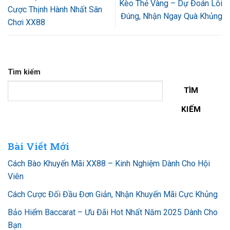
Kèo Thẻ Vàng – Dự Đoán Lỗi
Cược Thịnh Hành Nhất Sân
Đúng, Nhận Ngay Quà Khủng
Chơi XX88
Tìm kiếm
TÌM
KIẾM
Bài Viết Mới
Cách Bào Khuyến Mãi XX88 – Kinh Nghiệm Dành Cho Hội
Viên
Cách Cược Đối Đầu Đơn Giản, Nhận Khuyến Mãi Cực Khủng
Bảo Hiểm Baccarat – Ưu Đãi Hot Nhất Năm 2025 Dành Cho
Bạn