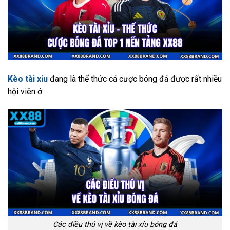
Kèo tài xỉu
đang là thể thức cá cược bóng đá được rất nhiều
hội viên ở
Các điều thú vị về kèo tài xỉu bóng đá