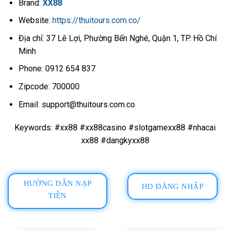
Brand:
XX88
Website:
https://thuitours.com.co/
Địa chỉ: 37 Lê Lợi, Phường Bến Nghé, Quận 1, TP. Hồ Chí
Minh
Phone: 0912 654 837
Zipcode: 700000
Email:
support@thuitours.com.co
Keywords: #xx88 #xx88casino #slotgamexx88 #nhacai
xx88 #dangkyxx88
HƯỚNG DẪN NẠP
HD ĐĂNG NHẬP
TIỀN